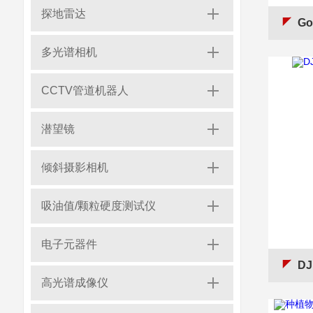
探地雷达
Go
多光谱相机
CCTV管道机器人
潜望镜
倾斜摄影相机
吸油值/颗粒硬度测试仪
电子元器件
D
高光谱成像仪