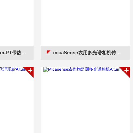
T带热成像多光谱相机
micaSense农用多光谱相机传感器Altum-PT