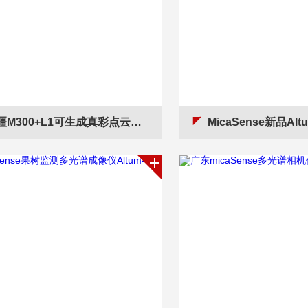
疆M300+L1可生成真彩点云模型
MicaSense新品Altum-P