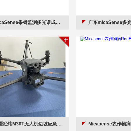
caSense果树监测多光谱成像仪Altum-PT
广东micaSense多光谱相机代理现
疆经纬M30T无人机边坡应急测绘方案
Micasense农作物病RedE