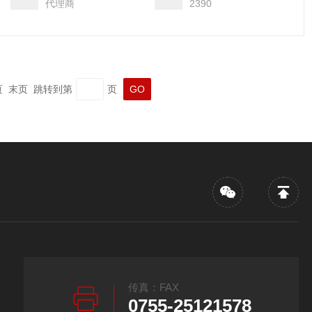
代理商
2390
一页 末页 跳转到第
页
传真：FAX
0755-25121578