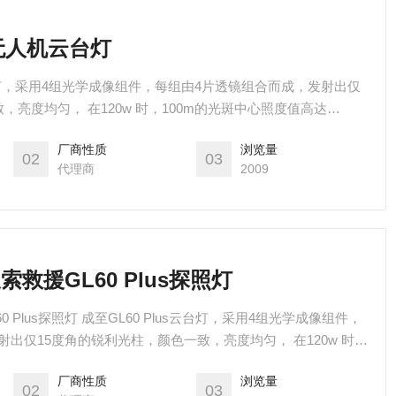
s 无人机云台灯
机云台灯，采用4组光学成像组件，每组由4片透镜组合而成，发射出仅
，亮度均匀， 在120w 时，100m的光斑中心照度值高达
高度下，有效照射面积高达1225平方米，将无人机夜间作业的空中照
厂商性质
浏览量
02
03
代理商
2009
救援GL60 Plus探照灯
 Plus探照灯 成至GL60 Plus云台灯，采用4组光学成像组件，
出仅15度角的锐利光柱，颜色一致，亮度均匀， 在120w 时，
4lux；在150m的照射高度下，有效照射面积高达1225平方米，
厂商性质
浏览量
射效果，提升至全新高度。
02
03