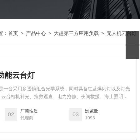
置：
首页
>
产品中心
>
大疆第三方应用负载
>
无人机云台灯
多功能云台灯
L30是一台采用多透镜组合光学系统，同时具备红蓝爆闪灯以及灯光
、云台相机补光、搜救巡查、电力抢修、夜间救援、海上照明等
厂商性质
浏览量
02
03
代理商
1093