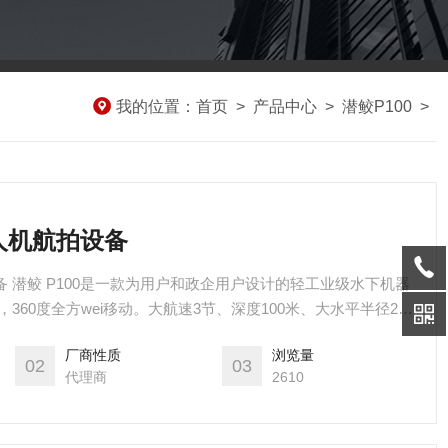
我的位置：
首页
>
产品中心
>
潜鲛P100
>
无人机航拍设备
下机器
360度全方wei移动。大航速3节、深度100米、大水平半径200
、外置LED灯和激光卡尺等多种挂载。
厂商性质
浏览量
02
03
代理商
2610