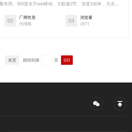
布局，360度全方wei移动。大航速3节、深度100米、大水平
OPRO、外置LED灯和激光卡尺等多种挂载。
厂商性质
浏览量
02
03
代理商
2977
末页
跳转到第
页