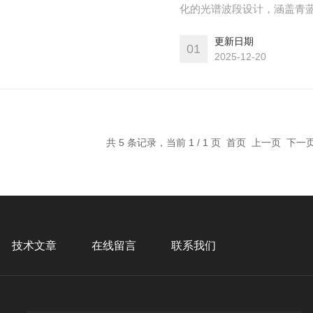
化的光谱波段设计，涵盖青蓝(502
外(754nm)五个关键波段，R
更新日期
为作物监测提供多维度、深
01
2025-12-20
共 5 条记录，当前 1 / 1 页 首页 上一页 下
技术文章
在线留言
联系我们