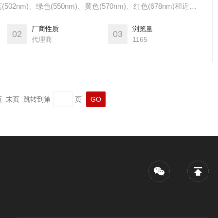
nm)、绿色(550nm)、黄色(570nm)、红色(678nm)和近红
edEdge P Triple三相机多光谱系统同时采集十五个波段的数据，
厂商性质
浏览量
层次的理解。
02
03
代理商
1165
一页 末页 跳转到第
页