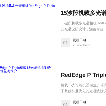
15波段机载多光谱相机
15波段机载多光谱相机RedEdge
的光谱波段设计，涵盖青蓝(502n
(754nm)五个关键波段，Re
更新日期
作物监测提供多维度、深层
01
2026-08-01
机载15光谱相机遥感生态环境监测保护
于其独特且优化的光谱波段设计，
(678nm)和近红外(754nm
更新日期
个波段的数据，为作物监测
01