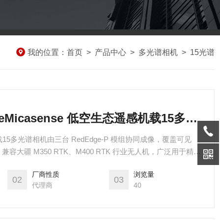
我的位置：
首页
>
产品中心
>
多光谱相机
>
15光谱
RedEdge-P TripleMicasense 低空生态遥感机载15多光谱相机
机载15多光谱相机由三台 RedEdge-P 模组协同成像，覆盖可见
大疆 M350 RTK、M400 RTK 行业无人机，广泛用于精准
碳汇调查、湿地水体监测、矿山生态修复等低空遥感项目，可计
厂商性质
浏览量
RI 等多种植被生理指数。
02
03
代理商
40