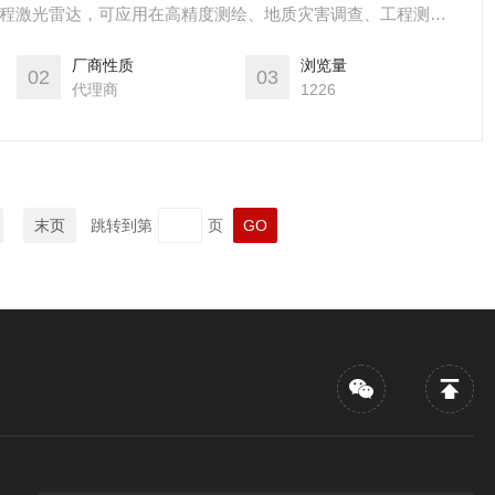
米长测程激光雷达，可应用在高精度测绘、地质灾害调查、工程测
。
厂商性质
浏览量
02
03
代理商
1226
末页
跳转到第
页