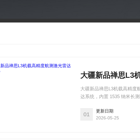
大疆新品禅思L3
大疆新品禅思L3机载高精度
达系统，内置 1535 纳
量、林业调查、电力等领域
更新日期
01
2026-05-25