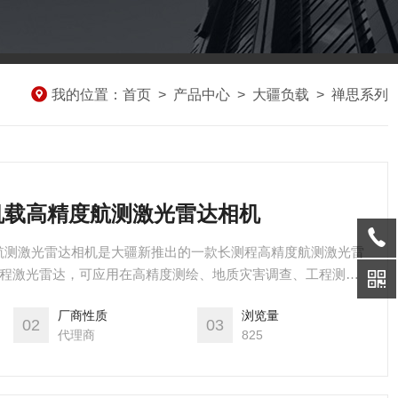
我的位置：
首页
>
产品中心
>
大疆负载
>
禅思系列
机载高精度航测激光雷达相机
航测激光雷达相机是大疆新推出的一款长测程高精度航测激光雷
米长测程激光雷达，可应用在高精度测绘、地质灾害调查、工程测
。
厂商性质
浏览量
02
03
代理商
825