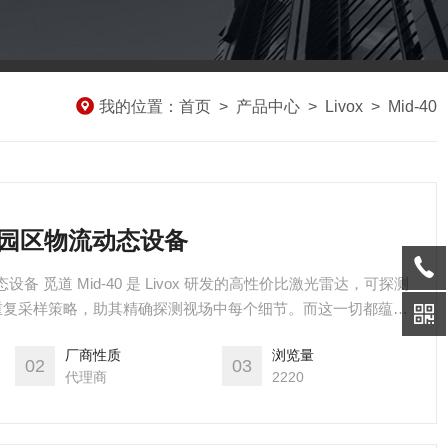
我的位置：
首页
>
产品中心
>
Livox
>
Mid-40
0监测园区物流动态设备
动态设备 觅道 Mid-40 是 Livox 研发的高性价比激光雷达，可探测
的非重复采样策略，助其精确探测视场中每个细节。而这一切都蕴含
入各种平台。觅道-40 现已实现大规模量产，可立即货，助力移
厂商性质
浏览量
协同、测绘、安防等领域从小批量测试走向大规模应用。
02
03
代理商
2220