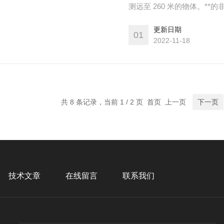
测远至 260 米的物体。*
含于小 巧的机身中，可轻松
更新日期
移动机器人、园区物流、车
01
2022-11-18
共 8 条记录，当前 1 / 2 页 首页 上一页
下一页
技术文章
在线留言
联系我们