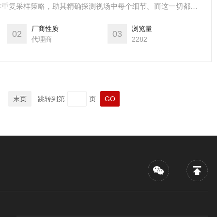
*的非重复采样策略，助其精确探测视场中每个细节。而这一切都蕴
嵌入各种平台。觅道-40 现已实现大规模量产，可立即货，助力
厂商性质
浏览量
路协同、测绘、安防等领域从小批量测试走向大规模应用。
02
03
代理商
2282
末页
跳转到第
页