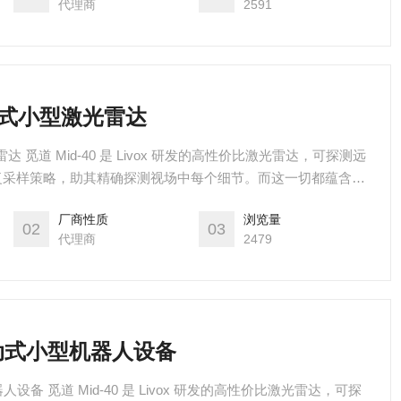
代理商
2591
0移动式小型激光雷达
光雷达 觅道 Mid-40 是 Livox 研发的高性价比激光雷达，可探测远
非重复采样策略，助其精确探测视场中每个细节。而这一切都蕴含于
各种平台。觅道-40 现已实现大规模量产，可立即货，助力移动
厂商性质
浏览量
同、测绘、安防等领域从小批量测试走向大规模应用。
02
03
代理商
2479
移动式小型机器人设备
人设备 觅道 Mid-40 是 Livox 研发的高性价比激光雷达，可探