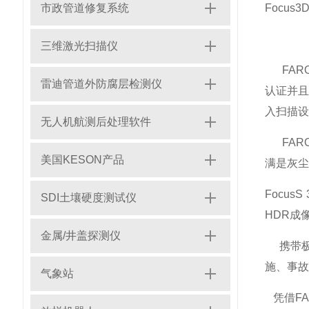
市政管道修复系统
Focu
三维激光扫描仪
FARO
雷迪管道外防腐层检测仪
认证并且
入扫描设
无人机航测后处理软件
FARO
美国KESON产品
满是灰尘
Focu
SDI土壤硬度测试仪
HDR成
金属/井盖探测仪
携带极为
施、事故
气象站
凭借FA