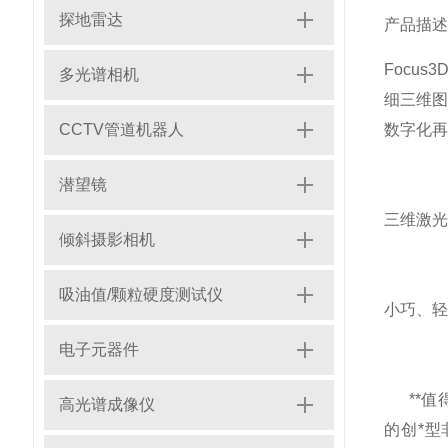
探地雷达
产品描述
Focu
多光谱相机
细三维图
CCTV管道机器人
数字化再
潜望镜
三维激光扫
倾斜摄影相机
吸油值/颗粒硬度测试仪
小巧、轻
电子元器件
**值得信
高光谱成像仪
的创*