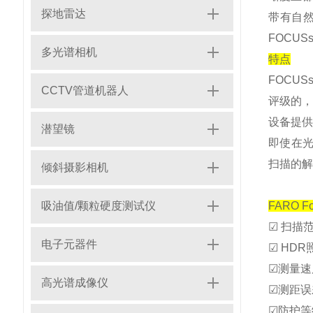
探地雷达
带有自然
FOCU
多光谱相机
特点
FOCU
CCTV管道机器人
评级的，
设备提供
潜望镜
即使在光
扫描的解
倾斜摄影相机
吸油值/颗粒硬度测试仪
FARO 
☑ 扫描范
电子元器件
☑ HDR
☑测量速度
高光谱成像仪
☑测距误
☑防护等