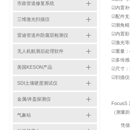
市政管道修复系统
☑内置补
☑配件支
三维激光扫描仪
☑测角精
☑内置彩
雷迪管道外防腐层检测仪
☑激光等
无人机航测后处理软件
☑重量：4
☑多传感
美国KESON产品
☑尺寸：2
☑扫描仪
SDI土壤硬度测试仪
金属/井盖探测仪
Focu
（测量距离
气象站
凭借密封