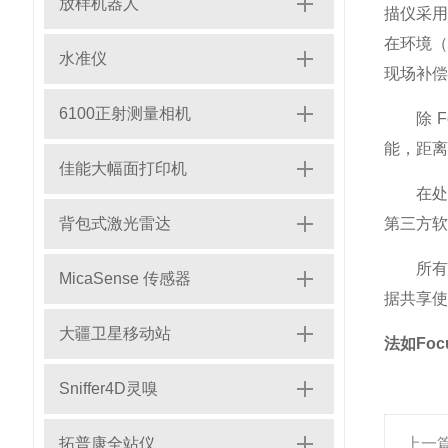
放样机器人
描仪采
在环境
水准仪
现场补偿
6100正射测量相机
除 Fo
能，距离
佳能大幅面打印机
在处理扫
背包式激光雷达
第三方软件
所有型号
MicaSense 传感器
据共享使
大疆卫星移动站
法如Foc
Sniffer4D灵嗅
拓普康全站仪
上一