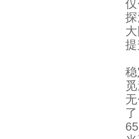
仅
探
大
提
稳
觅
无
了
6