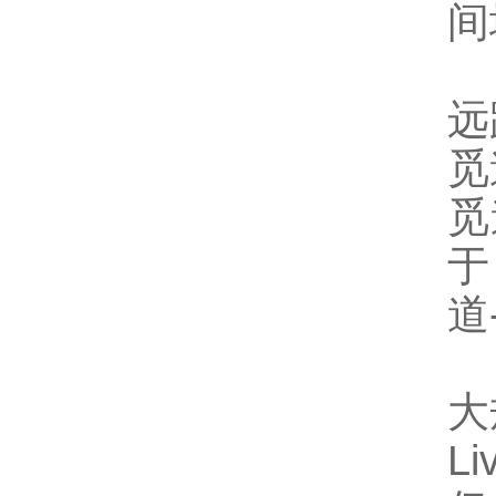
间
远
觅
觅
于
道
大
L