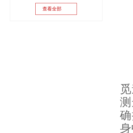
查看全部
觅
测
确
身