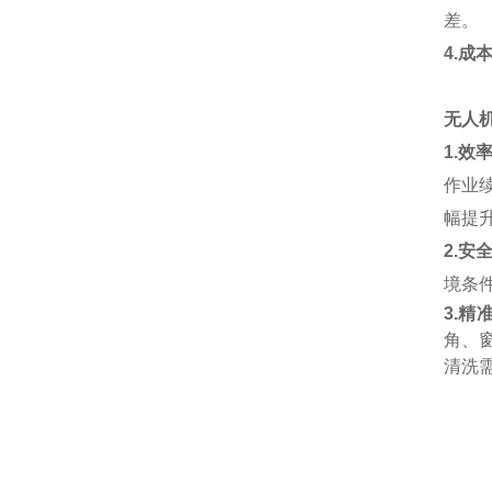
差。
4.成
无人
1.效
作业
幅提
2.安
境条
3.
角、
清洗