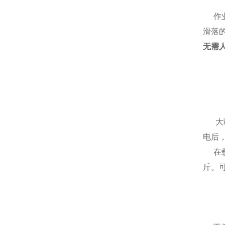
作业
滑落
无需
大疆
电后
在载重
斤。