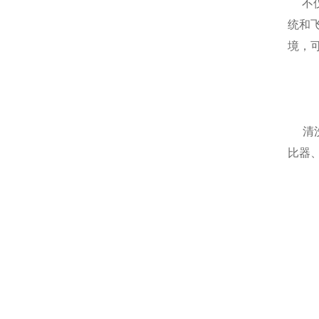
不仅
统和
境，
清洗
比器