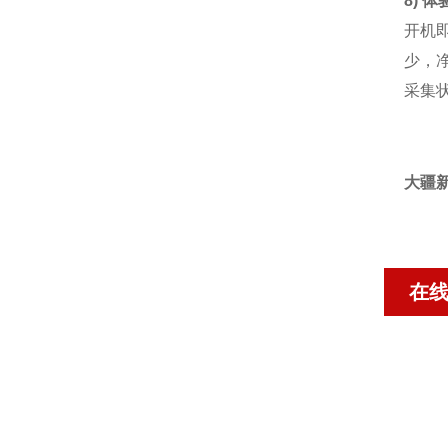
8) 
开机即
少，
采集
大疆
在