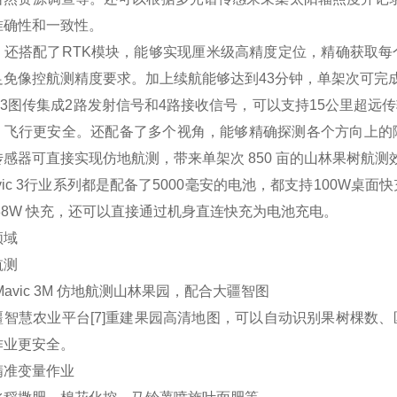
准确性和一致性。
，还搭配了RTK模块，能够实现厘米级高精度定位，精确获取
足免像控航测精度要求。加上续航能够达到43分钟，单架次可完成
O3图传集成2路发射信号和4路接收信号，可以支持15公里超
，飞行更安全。还配备了多个视角，能够精确探测各个方向上的
传感器可直接实现仿地航测，带来单架次 850 亩的山林果树航测
vic 3行业系列都是配备了5000毫安的电池，都支持100W
88W 快充，还可以直接通过机身直连快充为电池充电。
领域
航测
Mavic 3M 仿地航测山林果园，配合大疆智图
疆智慧农业平台[7]重建果园高清地图，可以自动识别果树棵数
作业更安全。
精准变量作业