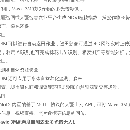
水稻撒肥、棉花化控、马铃薯喷施叶面肥等
利用 Mavic 3M 获取作物的多光谱影像，
大疆智图或大疆智慧农业平台生成 NDVI植被指数，捕捉作物
增产、绿色环保。
巡田
ic 3M 可以进行自动巡田作业，巡田影像可通过 4G 网络实
况，利用 Al识别也可完成棉花出苗识别、稻麦测产等智能分析
农田。
监测和自然资源调查
ic 3M 还可应用于水体富营养化监测、森林
调查、城市绿化面积调查等环境监测和自然资源调查等场景。
PI
Pilot 2 内置的基于 MOTT 协议的大疆上云 APl，可将 Mav
备信息、视频直播、照片数据等信息的回传。
Mavic 3M高精度航测农业多光谱无人机