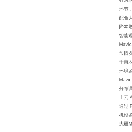
针对
环节，
配合
降本
智能
Mav
常情
千亩
环境
Mav
分布
上云 A
通过 
机设
大疆