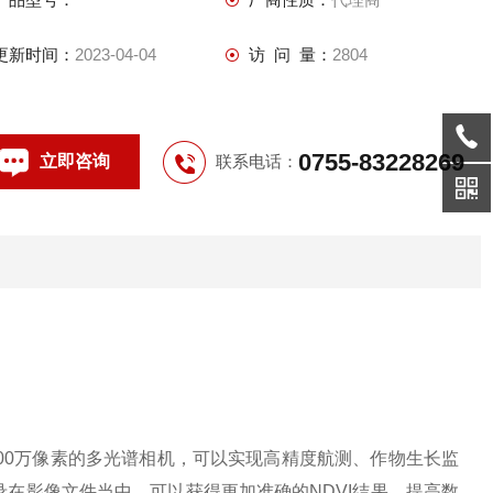
而且，还搭配了RTK模块，能够实现厘米级高精度定位，精确获
取每个相机成像中心的位置信
更新时间：
2023-04-04
访 问 量：
2804
0755-83228269
立即咨询
联系电话：
4个500万像素的多光谱相机，可以实现高精度航测、作物生长监
在影像文件当中，可以获得更加准确的NDVI结果，提高数