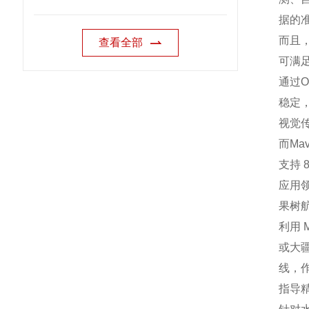
据的
而且
查看全部
可满
通过
稳定
视觉
而Ma
支持 
应用
果树
利用 
或大
线，
指导