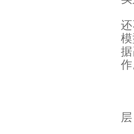
还
模
据
作
层