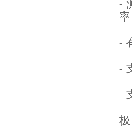
-
率 
-
-
-
极