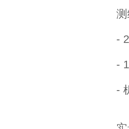
测
-
-
-
实