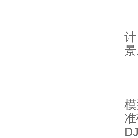
快
计
景
激
模
准
D