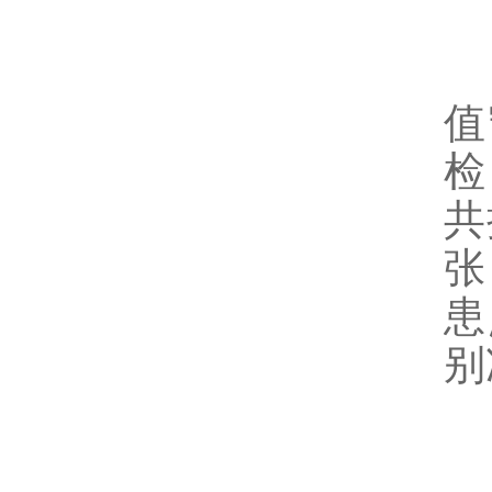
值
检
共
张
患
别