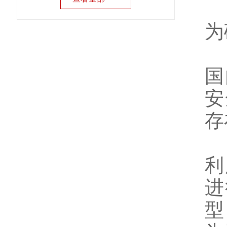
为
国
安
存
利
进
型