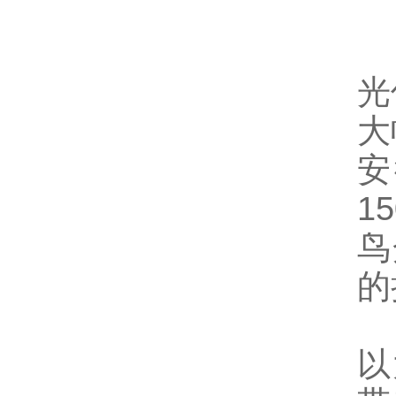
光
大
安
1
鸟
的
以