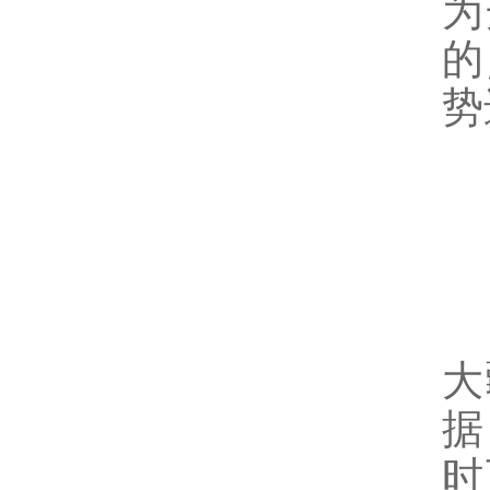
为
的
势
大
据
时