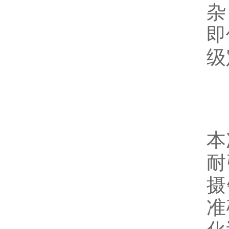
杂
即
级
本
耐
摄
准