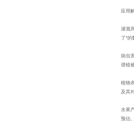
应用
灌溉
了*
病虫
谱植被
植物
及其
水果
预估