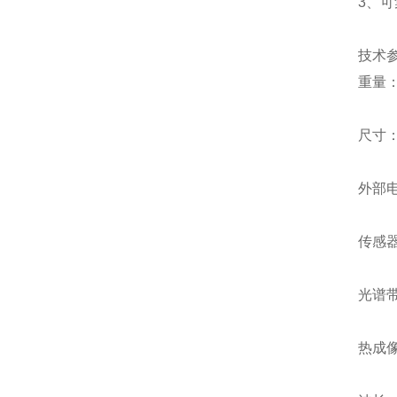
3、可
技术
重量：
尺寸：1
外部电源
传感器
光谱
热成像