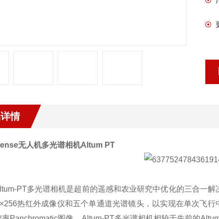
品详情
asense无人机多光谱相机Altum PT
um-PT多光谱相机是超前的遥感和农业研究中优化的三合一解决方
20×256热红外成像仪和五个单通道光谱镜头，以实现在单次飞
率Panchromatic图像。Altum-PT多光谱相机相较于先前的A