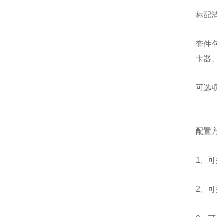
标配
套件包
卡器
可选项：
配置
1、可
2、可