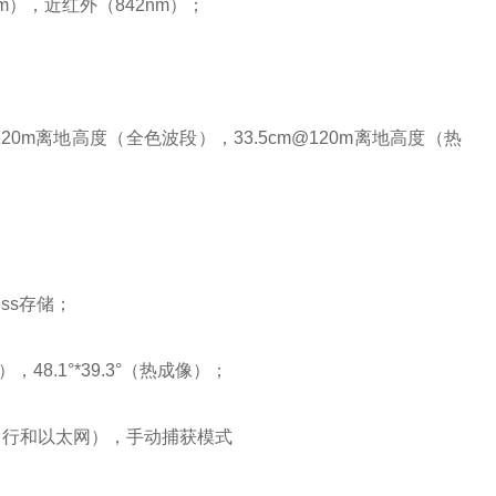
 nm），近红外（842nm）；
120m离地高度（全色波段），33.5cm@120m离地高度（热
ress存储；
），48.1°*39.3°（热成像）；
串行和以太网），手动捕获模式