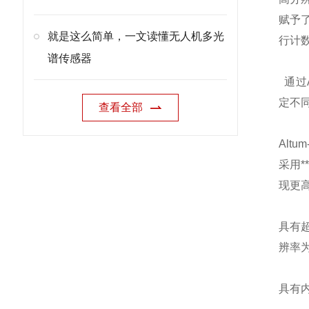
赋予
就是这么简单，一文读懂无人机多光
行计
谱传感器
通过A
定不
查看全部
Alt
采用*
现更
具有超
辨率为
具有内