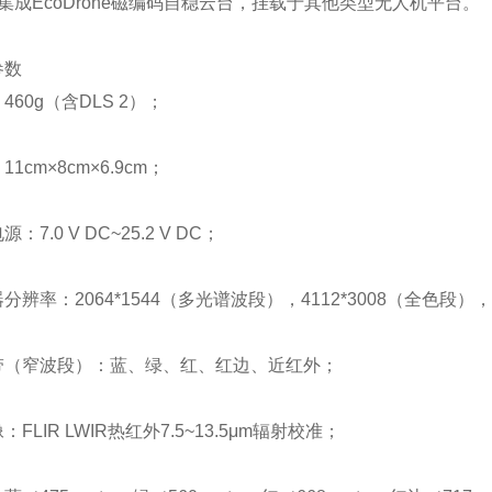
集成EcoDrone磁编码自稳云台，挂载于其他类型无人机平台。
参数
460g（含DLS 2）；
1cm×8cm×6.9cm；
：7.0 V DC~25.2 V DC；
分辨率：2064*1544（多光谱波段），4112*3008（全色段），
带（窄波段）：蓝、绿、红、红边、近红外；
：FLIR LWIR热红外7.5~13.5μm辐射校准；