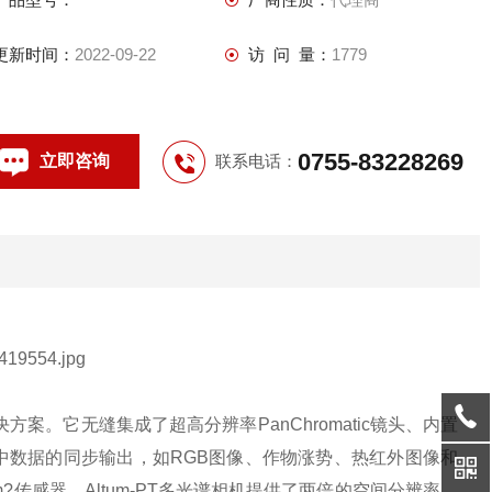
更新时间：
2022-09-22
访 问 量：
1779
0755-83228269
立即咨询
联系电话：
案。它无缝集成了超高分辨率PanChromatic镜头、内置
行中数据的同步输出，如RGB图像、作物涨势、热红外图像和
ltum?传感器，Altum-PT多光谱相机提供了两倍的空间分辨率，