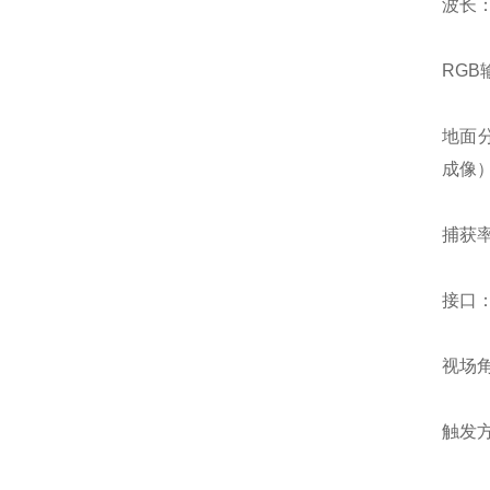
波长：
RGB
地面分
成像
捕获率
接口：
视场角：
触发