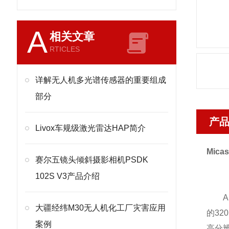
A
相关文章
RTICLES
详解无人机多光谱传感器的重要组成
部分
产
Livox车规级激光雷达HAP简介
Mic
赛尔五镜头倾斜摄影相机PSDK
102S V3产品介绍
Alt
大疆经纬M30无人机化工厂灾害应用
的3
案例
高分辨