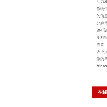
活力
作物*
的信
分辨率
达4倍
肥料
需要
农业灌
像的
Mic
在