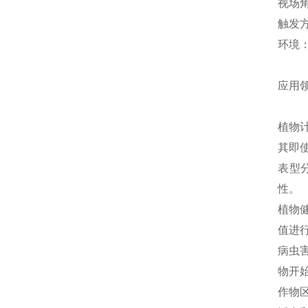
视场角
触发
环境：
应用
植物
其即
表型
性。
植物
值进
病虫害
物开
作物