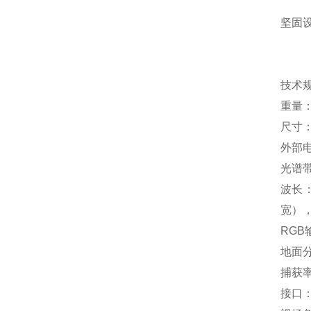
坚固设
技术
重量：
尺寸：8
外部电源
光谱
波长：
宽），
RGB
地面分
捕获率
接口：