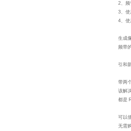
2、
3、
4、
生成像
频带
引和
带两
该解
都是 
可以
无需购