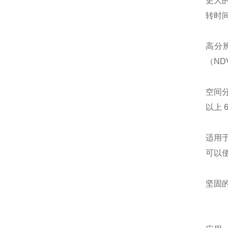
更大的
转时
高分
（ND
空间分
以上 
适用
可以
坚固的