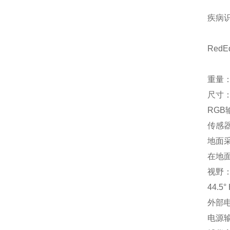
疾病
Red
重量：3
尺寸：8
RGB
传感器
地面采
在地面
视野：4
44.5°
外部电源
电源输