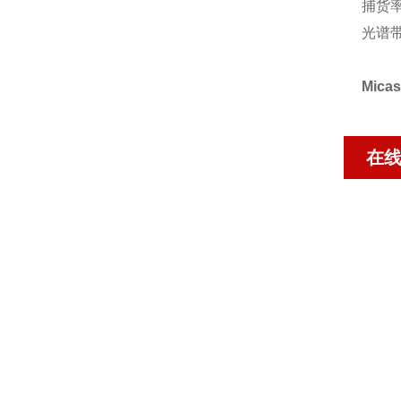
捕货率
光谱带：
Mic
在