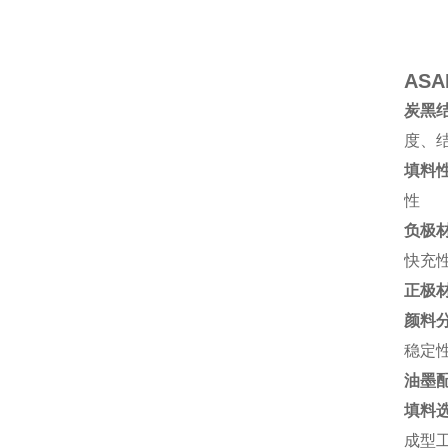
ASAH
炭黑
度、
填料
性
负极
快充
正极
颜料
稳定
油墨
填料
成型