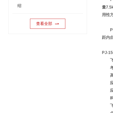
绍
量7
用性
查看全部
PJ
距内
PJ-
飞行
考证
高校
应急
应急
科研
飞行