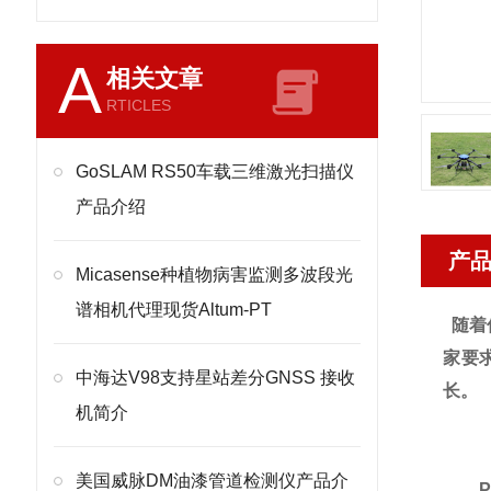
A
相关文章
RTICLES
GoSLAM RS50车载三维激光扫描仪
产品介绍
产
Micasense种植物病害监测多波段光
谱相机代理现货Altum-PT
随着
家要
中海达V98支持星站差分GNSS 接收
长。
机简介
美国威脉DM油漆管道检测仪产品介
PJ