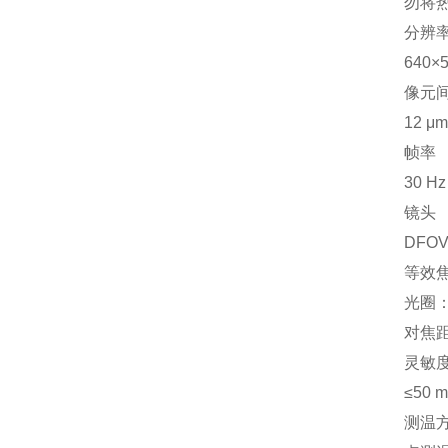
勿将
分辨
640×
像元
12 μm
帧率
30 Hz
镜头
DFOV
等效焦
光圈：f
对焦距
灵敏
≤50 
测温