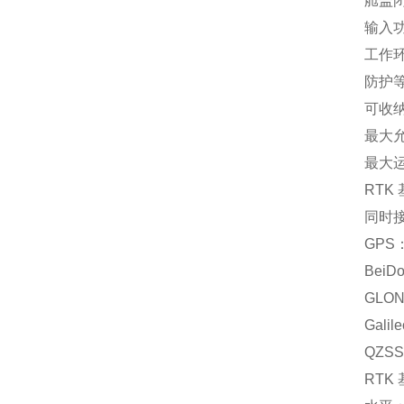
舱盖闭
输入功
工作环
防护等
可收纳
最大允
最大运
RTK
同时
GPS：
BeiD
GLO
Gali
QZS
RTK