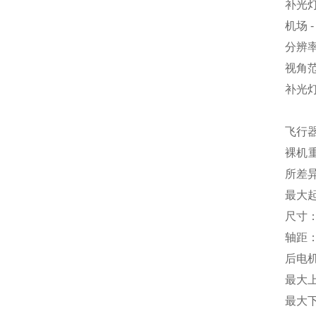
补光
机场 
分辨率：
视角范
补光
飞行器
裸机重
所差
最大起
尺寸：
轴距：
后电机
最大上
最大下