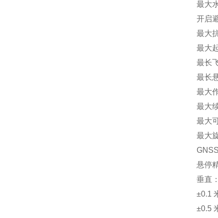
最大
开启避
最大抗
最大起
最长飞
最长悬
最大作
最大续
最大可
最大旋
GNSS
悬停
垂直
±0.
±0.