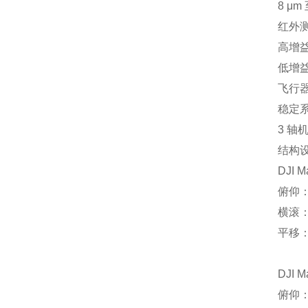
8 μm 
红外
高增益
低增益
飞行器
稳定
3 
结构
DJI M
俯仰：-
横滚：-
平移：-
DJI M
俯仰：-