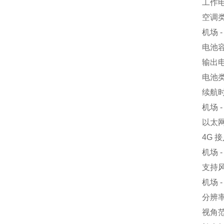
工作电
空调
机场 
电池容
输出电
电池
续航时
机场 
以太网
4G 
机场 
支持
机场 
分辨率：
视角范