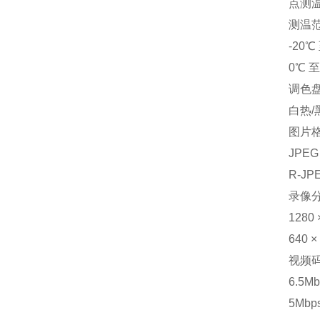
点测
测温
-20
0℃ 
调色
白热/
图片
JPE
R-JP
录像
128
640 
视频
6.5M
5Mbp