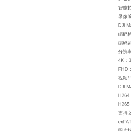
智能拍
录像
DJI M
编码格
编码策
分辨
4K：3
FHD：
视频
DJI M
H264
H265
支持
exFA
图片