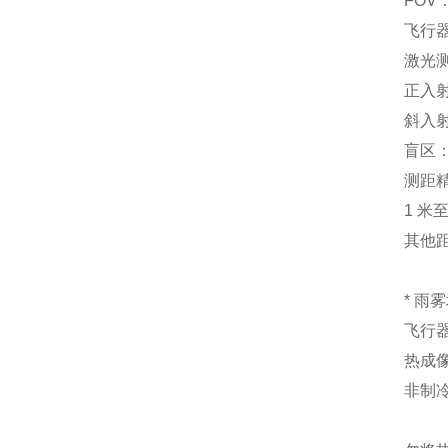
FOV：5
飞行器
激光
正入射
斜入射
盲区：
测距
1 米
其他距
* 雨
飞行器 
热成
非制冷