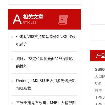
A
相关文章
RTICLES
中海达V98支持星站差分GNSS 接收
机简介
产
威脉vLP3定位深度走向管线探测仪
的性能
GS9
入口防护
Rededge-MX BLUE农用多光谱摄影
功耗
相机负载
自主：
工作温度
三维重建昆布冰川，M4E+ 大疆智图
工作湿