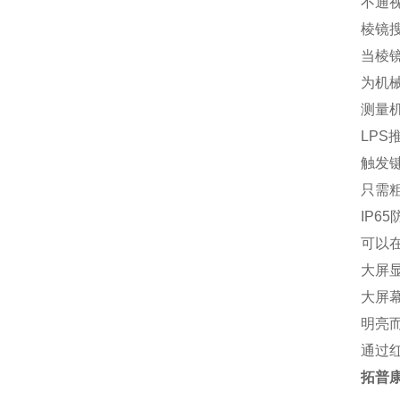
不通
棱镜
当棱
为机械
测量
LPS
触发
只需
IP6
可以在
大屏
大屏
明亮
通过
拓普康