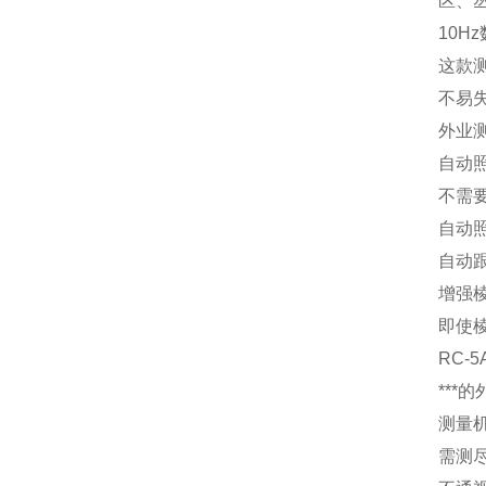
区、丛
10H
这款
不易
外业
自动
不需
自动
自动
增强
即使
RC-
***
的
测量机
需测