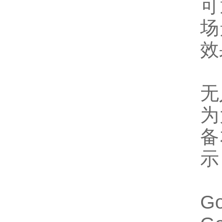
可
场
效
无
为
备
示
G