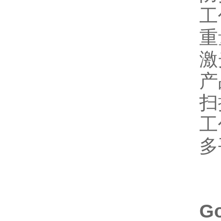
工
重
激
产
扫
工
多
G