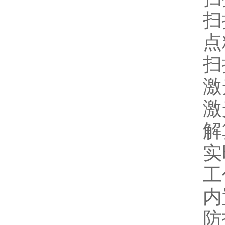
扫
点
扫
激
激
解
实
工
内
防