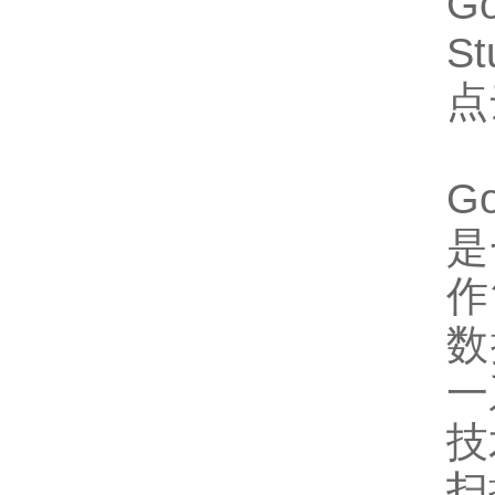
G
S
点
G
是
作
数
一
技
扫