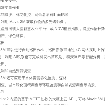
作业更安全。
精准变量作业
水稻撒肥、棉花化控、马铃薯喷施叶面肥等
利用 Mavic 3M 获取作物的多光谱影像，
大疆智图或大疆智慧农业平台生成 NDVI植被指数，捕捉作物
增产、绿色环保。
巡田
ic 3M 可以进行自动巡田作业，巡田影像可通过 4G 网络实
况，利用 Al识别也可完成棉花出苗识别、稻麦测产等智能分析
农田。
监测和自然资源调查
ic 3M 还可应用于水体富营养化监测、森林
调查、城市绿化面积调查等环境监测和自然资源调查等场景。
PI
Pilot 2 内置的基于 MOTT 协议的大疆上云 APl，可将 Mav