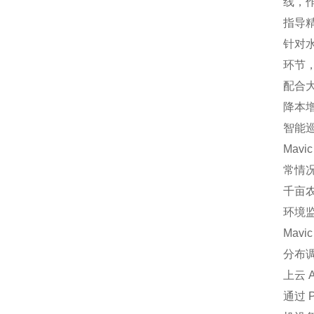
线，
指导
针对
环节，
配合
降本
智能
Mav
常情
千亩
环境
Mav
分布
上云 A
通过 