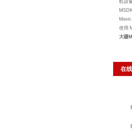
机设
MSD
Mavi
使用 
大疆M
在