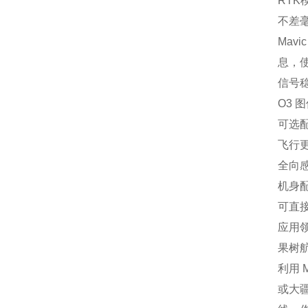
RTK
不差
Mav
息，使
信号
O3 
可选配
飞行
全向
机身
可直接
应用
果树
利用 
或大