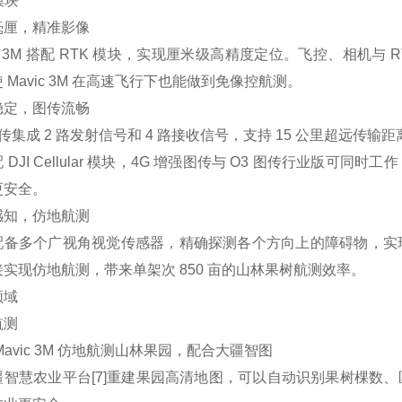
模块
毫厘，精准影像
ic 3M 搭配 RTK 模块，实现厘米级高精度定位。飞控、相机
 Mavic 3M 在高速飞行下也能做到免像控航测。
稳定，图传流畅
图传集成 2 路发射信号和 4 路接收信号，支持 15 公里超远传输距
 DJI Cellular 模块，4G 增强图传与 O3 图传行业
更安全。
感知，仿地航测
配备多个广视角视觉传感器，精确探测各个方向上的障碍物，实
实现仿地航测，带来单架次 850 亩的山林果树航测效率。
领域
航测
Mavic 3M 仿地航测山林果园，配合大疆智图
疆智慧农业平台[7]重建果园高清地图，可以自动识别果树棵数