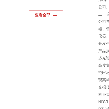
公司
二． 
查看全部
公司
器、
仪器
开发
产品描
多光
高度
**升
现高
光强
机身
ND