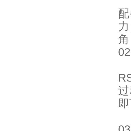
配
力
角
0
R
过
即
0