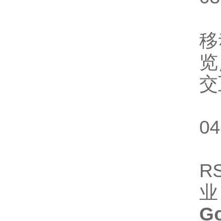
移
览
交
0
R
业
G