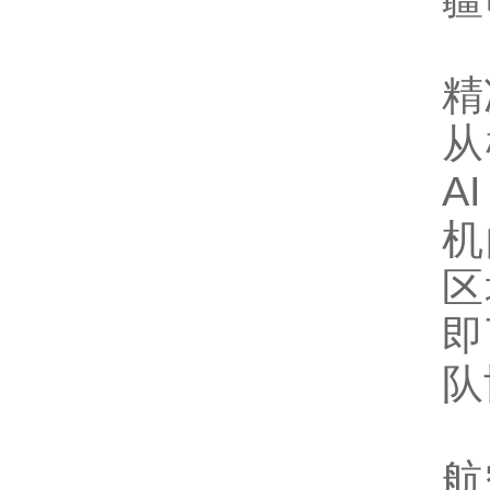
精
从
A
机
区
即
队
航