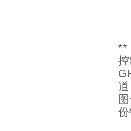
*
控
G
道
图
份