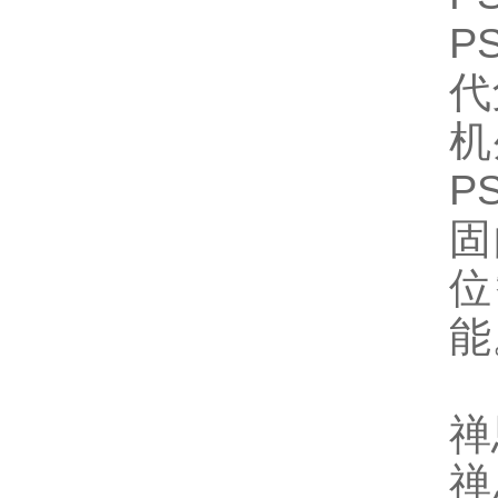
P
代
机
P
固
位
能
禅
禅