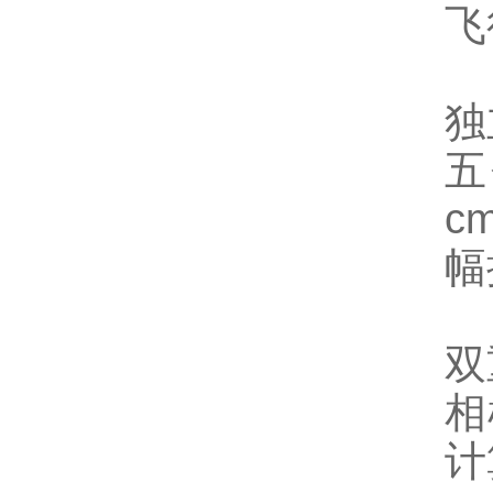
飞
独
五
c
幅
双
相
计