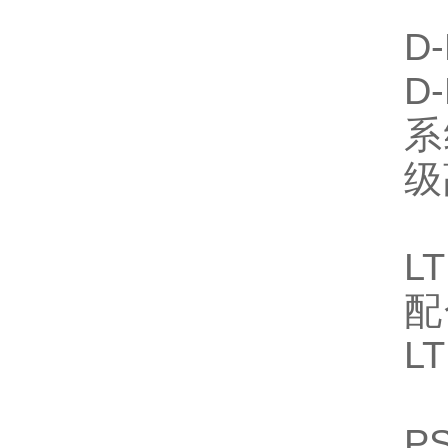
D
D
系
级
L
配
L
P