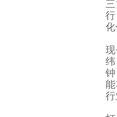
三
行
化
现
纬
钟
能
行