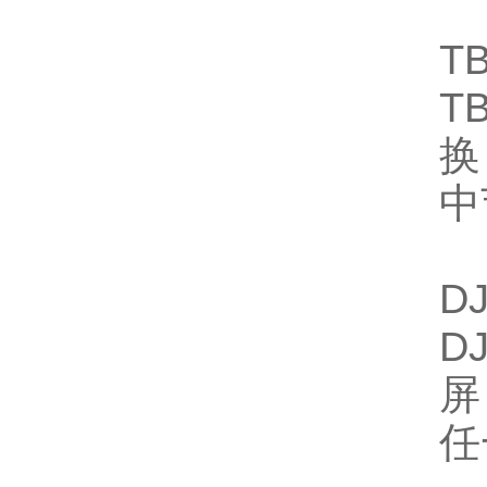
T
T
换
中
D
D
屏
任