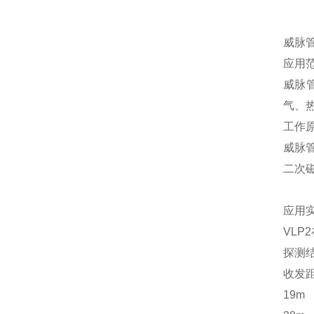
威脉
应用
威脉
气、
工作
威脉
二次
应用
VLP
探测结
收发
19m