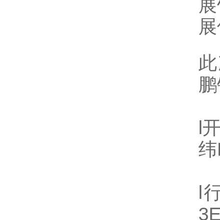
展
展
此
鹏
l
纬
l
3E