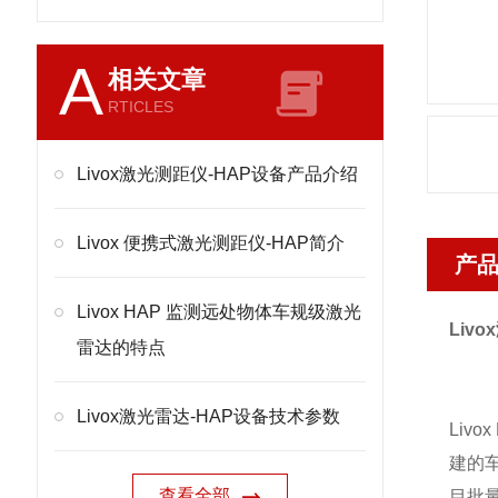
A
相关文章
RTICLES
Livox激光测距仪-HAP设备产品介绍
Livox 便携式激光测距仪-HAP简介
产
Livox HAP 监测远处物体车规级激光
Liv
雷达的特点
Livox激光雷达-HAP设备技术参数
Liv
建的
查看全部
目批