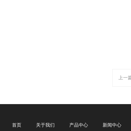
上一
首页
关于我们
产品中心
新闻中心