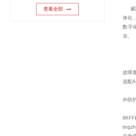
威脉
查看全部
体化，
数字
业。
故障
选配
外防
8KF
ting