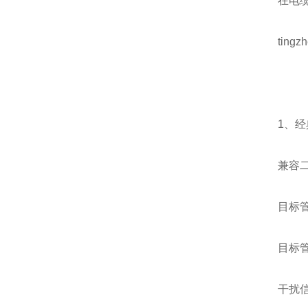
在电
ting
1、
兼容
目标
目标
干扰