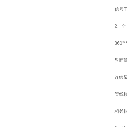
信号
2、
360
界面
连续
管线
相邻