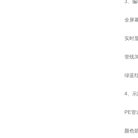
3、
全屏
实时显
管线3
绿蓝
4、
PE
颜色