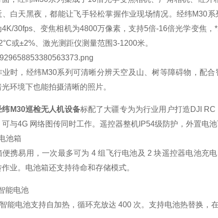
近、白天黑夜，都能让飞手轻松掌握作业现场情况。经纬M30系列
4K/30fps、变焦相机为4800万像素，支持5倍-16倍光学变焦，
2°C或±2%、激光测距仪测量范围3-1200米。
作业时，经纬M30系列可清晰分辨天空及山、树等障碍物，配
暗光环境下也能拍摄清晰的照片。
经纬M30巡检无人机设备
标配了大疆专为为行业用户打造DJI RC
，可与4G 网络图传同时工作。遥控器整机IP54级防护，外置电
0电池箱
便携易用，一次最多可为 4 组飞行电池及 2 块遥控器电池充电
转作业。电池箱还支持待命和存储模式。
0智能电池
0 智能电池支持自加热，循环充放达 400 次。支持电池热替