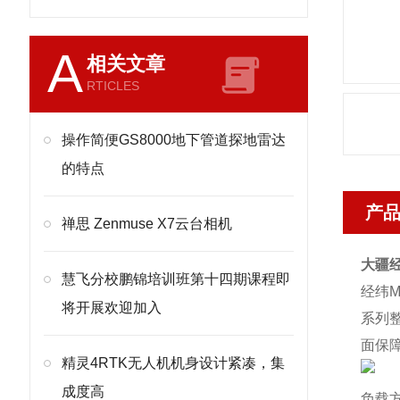
A
相关文章
RTICLES
操作简便GS8000地下管道探地雷达
的特点
产
禅思 Zenmuse X7云台相机
大疆
慧飞分校鹏锦培训班第十四期课程即
经纬M
将开展欢迎加入
系列整
面保
精灵4RTK无人机机身设计紧凑，集
成度高
负载