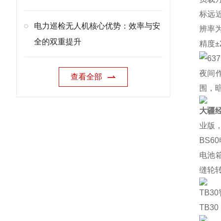
标远
电力巡检无人机核心优势：效率与安
辨率为
全的双重提升
精度±
夜间
查看全部
围，
大疆
业版
BS6
电池箱
缝轮
TB3
TB3