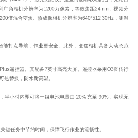
广角相机分辨率为1200万像素，等效焦距24mm，视频分
*200倍混合变焦、热成像相机分辨率为640*512 30Hz，测温
合智能打点导航，作业更安全。此外，变焦相机具备大动态范
 Plus遥控器。其配备7英寸高亮大屏。遥控器采用O3图传行
池可热替换，防水耐高温。
，半小时内即可将一组电池电量由 20% 充至 90%，实现无
换，在关键任务中节约时间，保障飞行作业的流畅性。