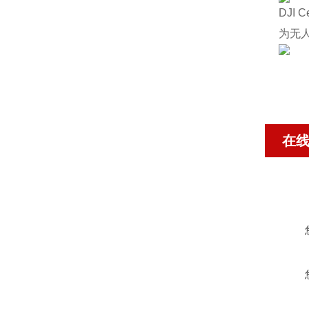
DJI C
为无
在