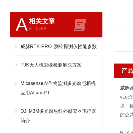
A
相关文章
RTICLES
威脉RTK-PRO 测绘探测仪性能参数
PJK无人机裂缝检测解决方案
产
Micasense农作物监测多光谱照相机
威脉v
应用Altum-PT
vLo
块，操
DJI M3M多光谱热红外感应器飞行器
的公
简介
RT