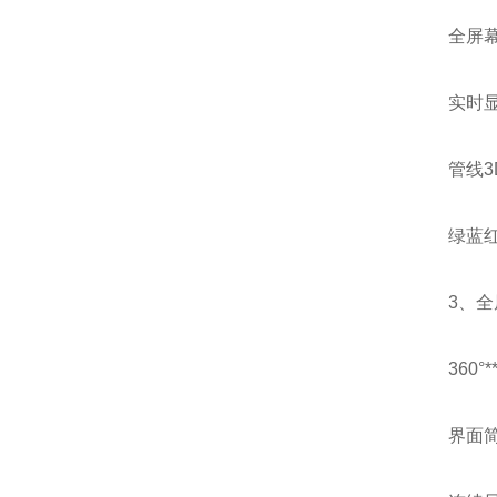
全屏
实时显
管线3
绿蓝
3、
360
界面