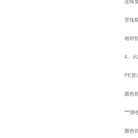
连续
管线
相邻
4、
PE
颜色
***
颜色