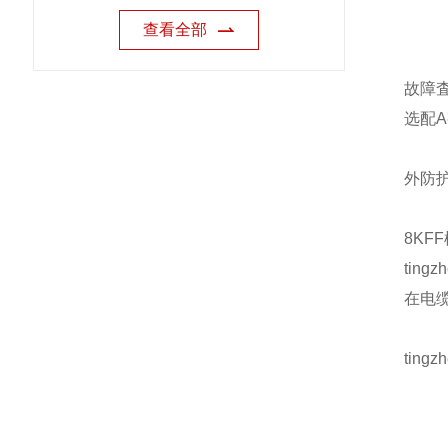
查看全部
故障
选配
外防
8KF
ting
在电
ting