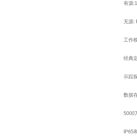
有源:
无源: P
工作
经典
示踪
数据
500
IP65