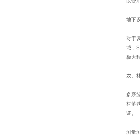
以使用
地下
对于
域，S
极大
农、
多系统
村落
证。
测量