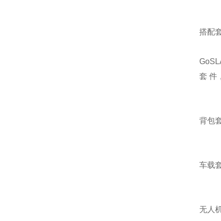
搭配
GoS
套 
背包套
车载套
无人机