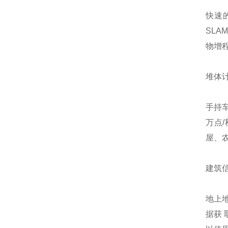
快速的
SL
物增
堆体计
手持车
万点
屋、
建筑信
地上地
据获