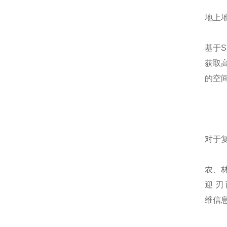
地上
基于S
获取
的空
对于
农、林
迎 刃
维信