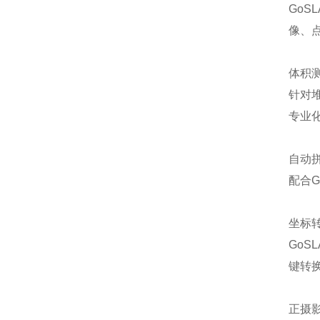
GoS
像、
体积
针对
专业
自动
配合G
坐标
Go
键转
正摄