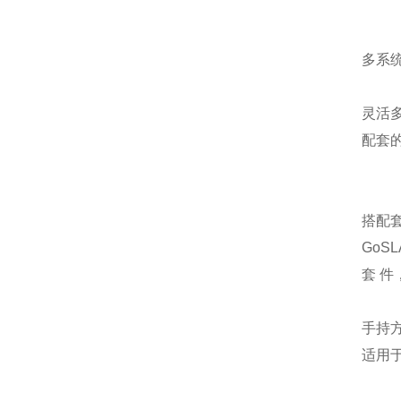
多系
灵活多
配套
搭配
GoS
套 
手持
适用于