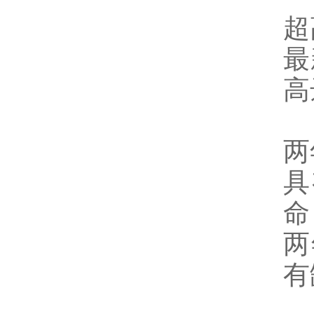
超
最
高
两
具
命
两
有