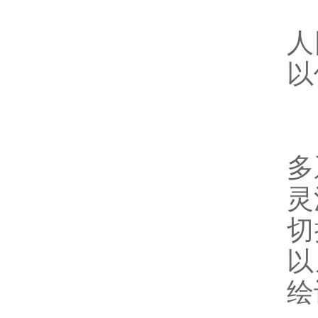
人
以
多
灵
切
以
绘