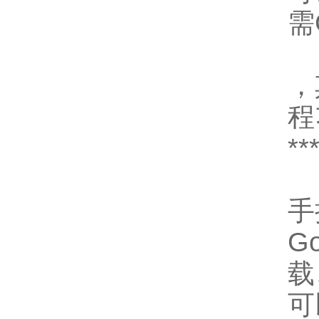
需
，
程
*
手
G
载
可