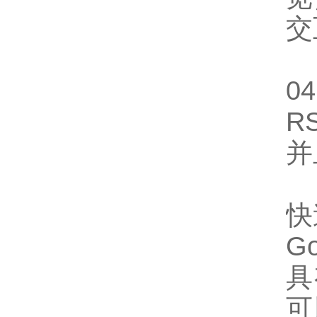
交
0
R
并
快
G
具
可