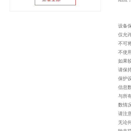
设备
仅允
不可
不使
如果
请保
保护
信息
与所
数情
请注
无论