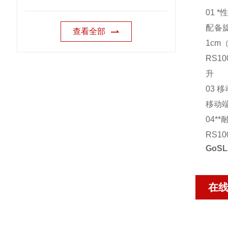
01 *
配备旋
查看全部
1cm
RS1
升
03 
移动
04*
RS1
Go
S
在