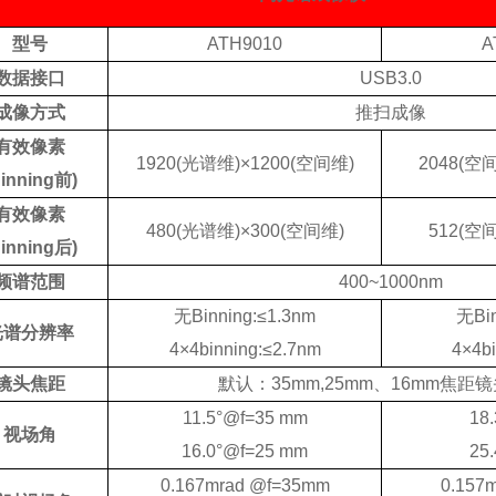
型号
ATH9010
A
数据接口
USB3.0
成像方式
推扫成像
有效像素
1920(光谱维)×1200(空间维)
2048(空
Binning前)
有效像素
480(光谱维)×300(空间维)
512(空
Binning后)
频谱范围
400~1000nm
无
Binning:≤1.3nm
无
Bi
光谱分辨率
4×4binning:≤2.7nm
4×4bi
镜头焦距
默认：
35mm,25mm、16mm焦距
11.5°@f=35 mm
18
视场角
16.0°@f=25 mm
25
0.167mrad @f=35mm
0.157