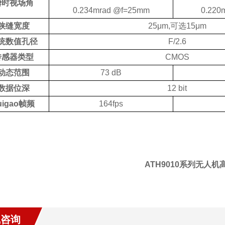
瞬时视场角
0.234mrad @f=25mm
0.220
狭缝宽度
25μm,可选15μm
统数值孔径
F/2.6
传感器类型
CMOS
动态范围
73 dB
数据位深
12 bit
uigao
帧频
164fps
ATH9010系列无人
线咨询