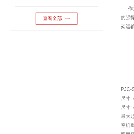
作为专
的强
查看全部
架运
PJC
尺寸（
尺寸（
最大起
空机重