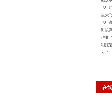
额定载
飞行时
最大飞
飞行高
海拔高
作业半径
测距避
云台
在