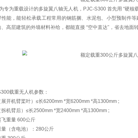
为重载设计的多旋翼八轴无人机，PJC-S300 首先用 “硬核载重
悍性能，能轻松承载工程常用的钢筋捆、水泥包、小型预制件等
输、高层建筑的外墙材料补给，都能直接 “空中直达"，省去地面
-S300载重无人机参数：
展开机臂桨叶）≤长6200mm *宽6200mm *高1300mm ;
拆机臂后）≤长2500mm *宽2400mm *高1300mm ;
飞重量 600公斤
量（含电池）：280公斤