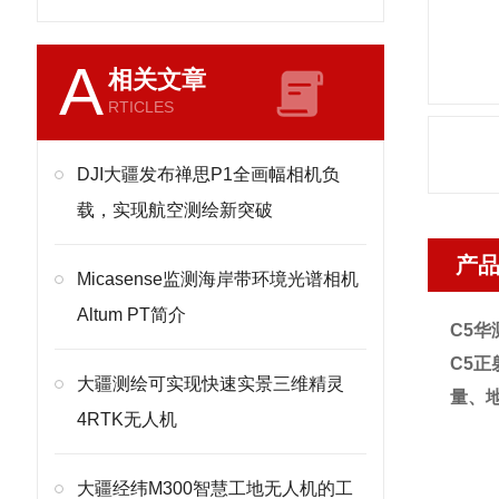
A
相关文章
RTICLES
DJI大疆发布禅思P1全画幅相机负
载，实现航空测绘新突破
产
Micasense监测海岸带环境光谱相机
Altum PT简介
C5
华
C5
正
大疆测绘可实现快速实景三维精灵
量、
4RTK无人机
大疆经纬M300智慧工地无人机的工