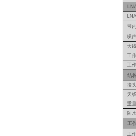
LN
LN
带
噪
天
工
工
结
接
天
重
防
工
工