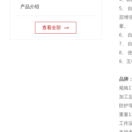
产品介绍
5、 
层增
量。
查看全部
6、
7、 
8、 
9、五
品牌
规格17
加工
防护等
重量11
工作温