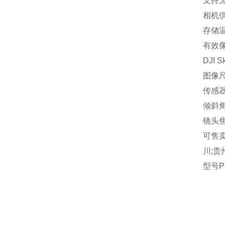
支持无
相机供
存储温
有效像
DJI 
图像尺寸
传感器
倾斜角
镜头焦
可售卖
川;贵
型号PS