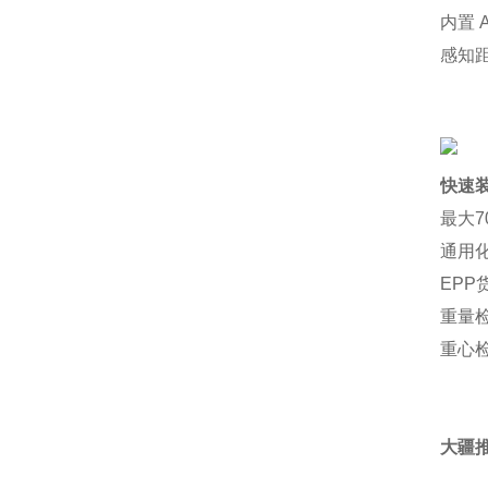
内置 
感知
快速
最大7
通用化尺
EP
重量
重心
大疆推