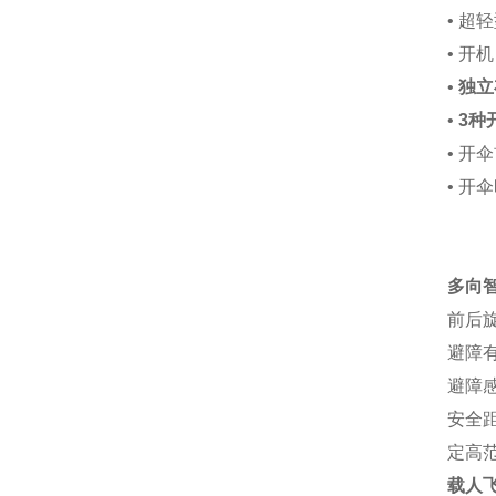
•
超轻
•
开机
•
独立
•
3种
•
开伞
•
开伞
多向
前后
避障有
避障感
安全距
定高范
载人