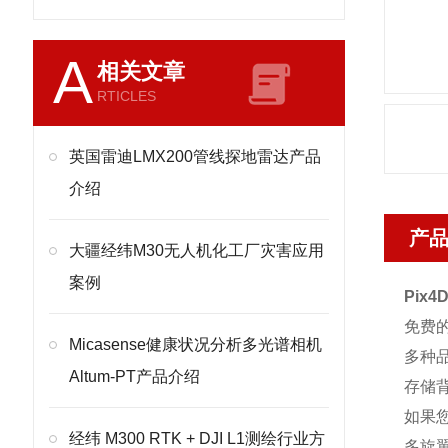
A
相关文章
RTICLES
英国雷迪LMX200管线探地雷达产品
介绍
产
大疆经纬M30无人机化工厂灾害应用
案例
Pix
免费
Micasense健康状况分析多光谱相机
多种
Altum-PT产品介绍
存储
如果
经纬 M300 RTK + DJI L1测绘行业方
多旋