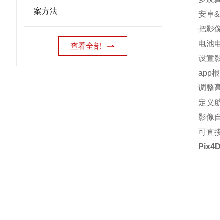
案方法
安卓&
把影
电池
查看全部
设置
ap
调整
定义
影像
可直接
Pix