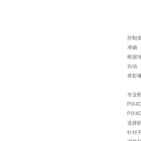
控制
准确
根据
自动
将影
专业
PIX4D
PIX4D
选择
针对