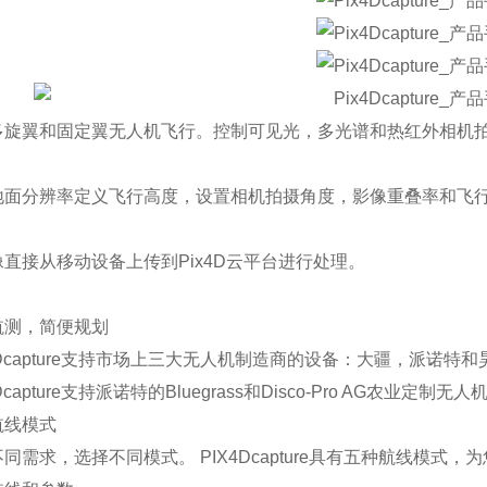
多旋翼和固定翼无人机飞行。控制可见光，多光谱和热红外相机
地面分辨率定义飞行高度
，
设置相机拍摄角度，影像重叠率和飞
像直接从移动设备上传到
Pix4D
云平台进行处理
。
航测，简便规划
capture
支持市场上三大无人机制造商的设备：大疆，派诺特和
capture
支持派诺特的
Bluegrass
和
Disco-Pro AG
农业定制无人
航线模式
不同需求，选择不同模式。
PIX4Dcapture
具有五种航线模式，为