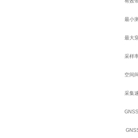
有效带宽
最小测量
最大穿
采样率:
空间间隔
采集速度
GNSS
GNSS