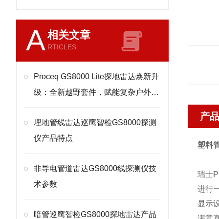
A
相关文章
RTICLES
Proceq GS8000 Lite探地雷达焕新升
级：全新越野套件，赋能复杂户外地
下探测
产
埋地管线雷达巡鹰智检GS8000探测
仪产品特点
塑料管
非导电管道雷达GS8000线探测仪技
瑞士P
术参数
进行
显示设
暗管巡鹰智检GS8000探地雷达产品
满意