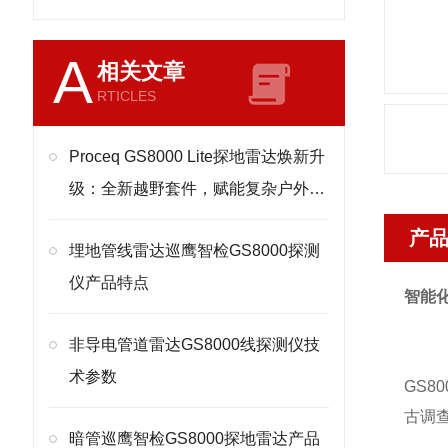
A
相关文章
RTICLES
Proceq GS8000 Lite探地雷达焕新升
级：全新越野套件，赋能复杂户外地
下探测
产
埋地管线雷达巡鹰智检GS8000探测
仪产品特点
智能化
非导电管道雷达GS8000线探测仪技
术参数
GS
古调
暗管巡鹰智检GS8000探地雷达产品