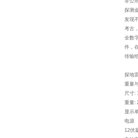
非公用
探测
发现
考古
全数
件，
传输
探地雷
重量
尺寸: 1
重量: 
显示单
电源
12