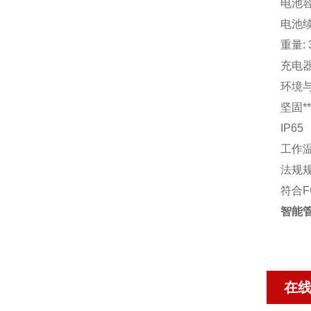
电池容量
电池续
重量: 
充电器:
环境
坚固*
IP65
工作温度
法规
符合FC
智能管
在