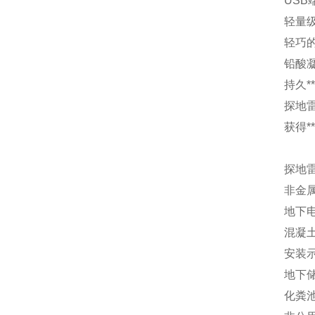
US
轻量
轻巧
铅酸
持久*
探地
获得*
探地雷
非金
地下
混凝
安装
地下
化粪